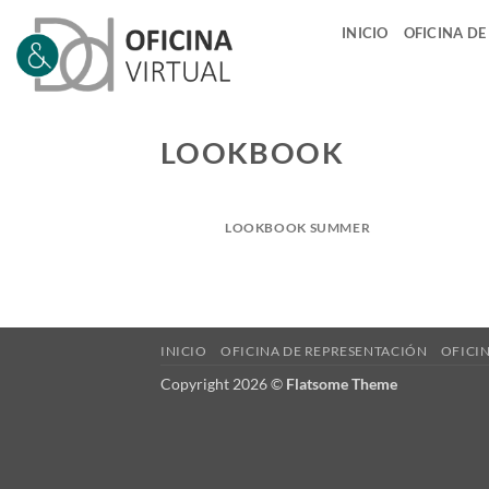
Saltar
INICIO
OFICINA DE
al
contenido
LOOKBOOK
LOOKBOOK SUMMER
INICIO
OFICINA DE REPRESENTACIÓN
OFICIN
Copyright 2026 ©
Flatsome Theme