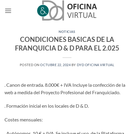
Saltar
al
contenido
NOTICIAS
CONDICIONES BASICAS DE LA
FRANQUICIA D & D PARA EL 2.025
POSTED ON
OCTUBRE 22, 2024
BY
DYD OFICINA VIRTUAL
. Canon de entrada. 8.000€ + IVA Incluye la confección de la
web a medida del Proyecto Profesional del Franquiciado.
. Formación inicial en los locales de D & D.
Costes mensuales:
. Autónomos 10 € + IVA. Se incluye el uso de la Plataforma