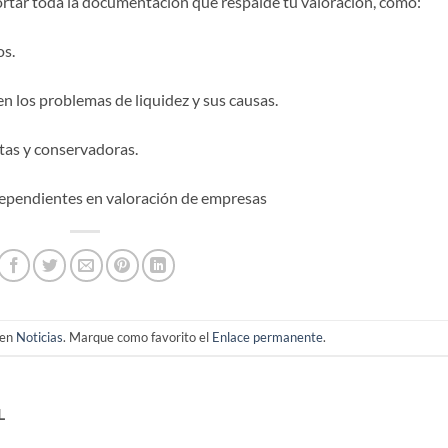
tar toda la documentación que respalde tu valoración, como:
os.
n los problemas de liquidez y sus causas.
stas y conservadoras.
ndependientes en valoración de empresas
 en
Noticias
. Marque como favorito el
Enlace permanente
.
L