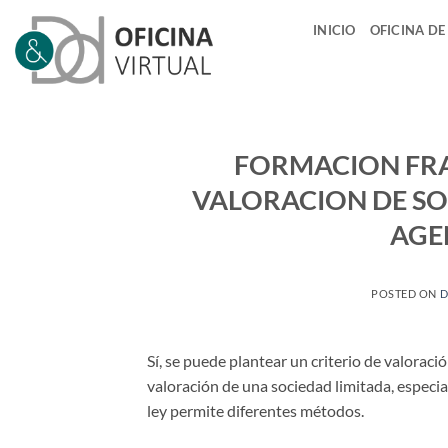
Saltar
INICIO
OFICINA DE
al
contenido
FORMACION FRAN
VALORACION DE SOC
AGE
POSTED ON
D
Sí, se puede plantear un criterio de valoraci
valoración de una sociedad limitada, especi
ley permite diferentes métodos.