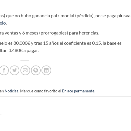
as) que no hubo ganancia patrimonial (pérdida), no se paga plusva
elo
.
a ventas y 6 meses (prorrogables) para herencias.
suelo es 80.000€ y tras 15 años el coeficiente es 0,15, la base es
ltan 3.480€ a pagar.
 en
Noticias
. Marque como favorito el
Enlace permanente
.
L