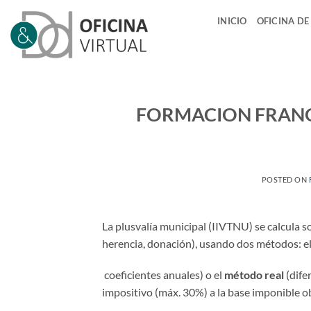
Saltar
INICIO
OFICINA DE
al
contenido
FORMACION FRANQ
POSTED ON
La plusvalía municipal (IIVTNU) se calcula s
herencia, donación), usando dos métodos: e
coeficientes anuales) o el
método real
(dife
impositivo (máx. 30%) a la base imponible o