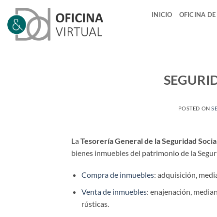
Saltar
INICIO
OFICINA DE
al
contenido
SEGURID
POSTED ON
S
La
Tesorería General de la Seguridad Socia
bienes inmuebles del patrimonio de la Segur
Compra de inmuebles
: adquisición, med
Venta de inmuebles
: enajenación, mediant
rústicas.