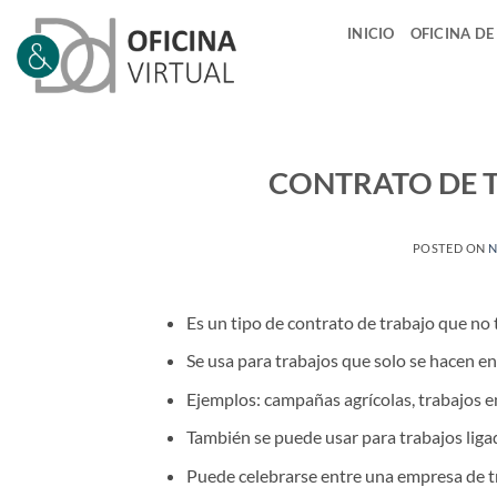
Saltar
INICIO
OFICINA DE
al
contenido
CONTRATO DE T
POSTED ON
N
Es un tipo de contrato de trabajo que no t
Se usa para trabajos que solo se hacen en
Ejemplos: campañas agrícolas, trabajos en
También se puede usar para trabajos liga
Puede celebrarse entre una empresa de t