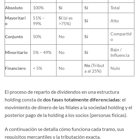
Absoluto
100%
Sí
Sí
Total
Mayoritari
51% –
Sí
(si es
Sí
Alto
o
99%
>75%)
Compartid
Conjunto
50%
No
Sí
o
Bajo /
Minoritario
5% – 49%
No
Sí
Influencia
No
(Tribut
Financiero
< 5%
No
Nulo
a al 25%)
El proceso de reparto de dividendos en una estructura
holding consta de
dos fases totalmente diferenciadas
: el
movimiento de dinero de las filiales a la sociedad holding y el
posterior pago de la holding a los socios (personas físicas).
A continuación se detalla cómo funciona cada tramo, sus
requisitos mercantiles y la tributación exacta.