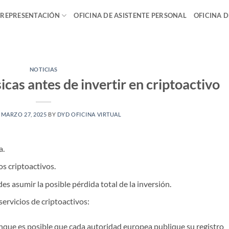
 REPRESENTACIÓN
OFICINA DE ASISTENTE PERSONAL
OFICINA 
NOTICIAS
as antes de invertir en criptoactivo
N
MARZO 27, 2025
BY
DYD OFICINA VIRTUAL
a.
s criptoactivos.
s asumir la posible pérdida total de la inversión.
servicios de criptoactivos:
que es posible que cada autoridad europea publique su registro